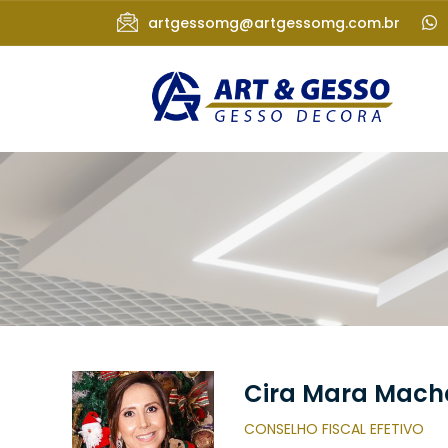
artgessomg@artgessomg.com.br
Cira Mara Mac
CONSELHO FISCAL EFETIVO