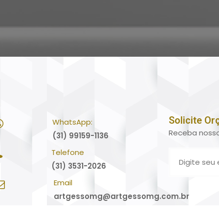
Solicite O
WhatsApp:
Receba nosso
(31) 99159-1136
Telefone
(31) 3531-2026
Email
artgessomg@artgessomg.com.br