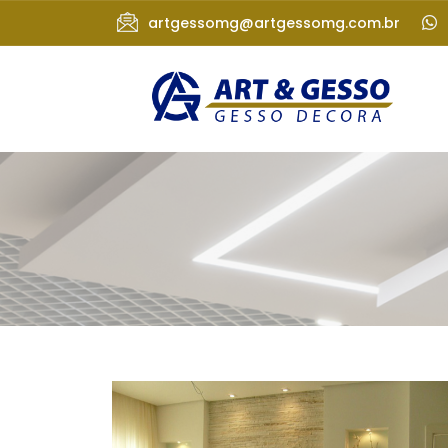
artgessomg@artgessomg.com.br