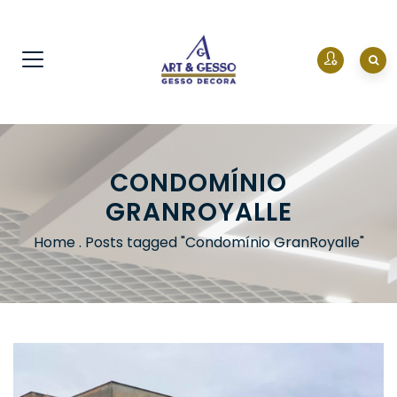
CONDOMÍNIO
GRANROYALLE
Home
.
Posts tagged "Condomínio GranRoyalle"