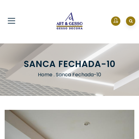
SANCA FECHADA-10
Home
.
Sanca Fechada-10