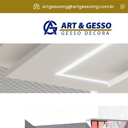
artgessomg@artgessomg.com.br