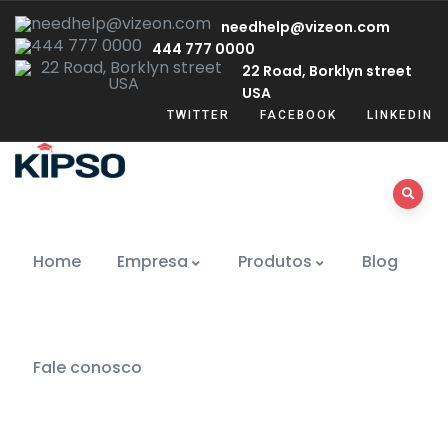
needhelp@vizeon.com
444 777 0000
22 Road, Borklyn street
USA
TWITTER
FACEBOOK
LINKEDIN
Home
Empresa
Produtos
Blog
Fale conosco